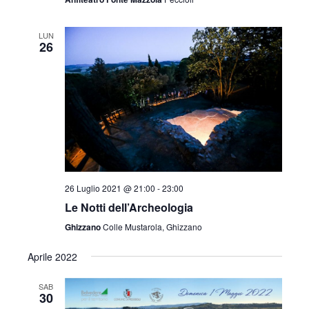
i
o
LUN
26
n
e
26 Luglio 2021 @ 21:00
-
23:00
Le Notti dell’Archeologia
Ghizzano
Colle Mustarola, Ghizzano
Aprile 2022
SAB
30