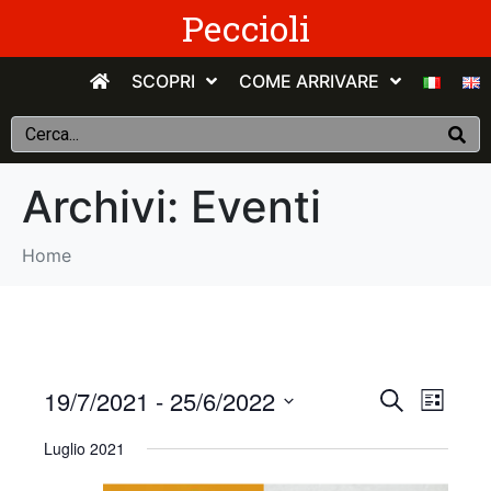
Peccioli
SCOPRI
COME ARRIVARE
Archivi:
Eventi
Home
E
E
19/7/2021
 - 
25/6/2022
C
E
e
v
S
l
v
r
Luglio 2021
e
e
c
e
n
e
l
a