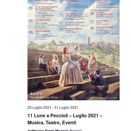
v
z
i
i
s
o
t
n
e
e
N
a
v
i
g
23 Luglio 2021
-
31 Luglio 2021
a
11 Lune a Peccioli – Luglio 2021 –
z
Musica, Teatro, Eventi
Anfiteatro Fonte Mazzola
Peccioli