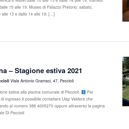
nica e festivi dalle 10 alle 13 e dalle 14 alle 19; martedì
 dalle 15 alle 19. Museo di Palazzo Pretorio: sabato,
 alle 13 e dalle 14 alle 19; […]
na – Stagione estiva 2021
ccioli
Viale Antonio Gramsci, 47, Peccioli
gione estiva alla piscina comunale di Peccioli.
Per
fe di ingresso è possibile contattare Uisp Valdera che
onando al numero 388 4005270 oppure attraverso la pagina
e Di Peccioli