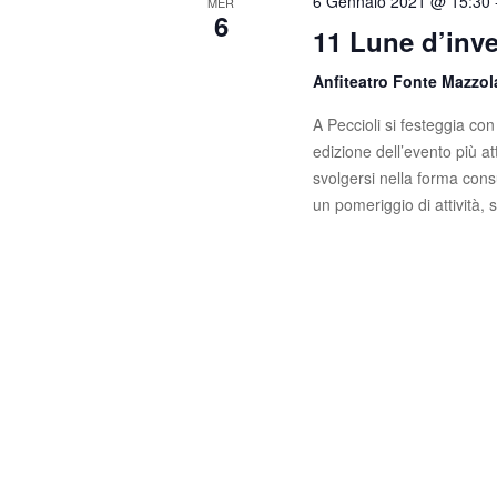
6 Gennaio 2021 @ 15:30
MER
s
c
6
11 Lune d’inv
a
t
E
Anfiteatro Fonte Mazzo
e
v
e
A Peccioli si festeggia con 
N
n
edizione dell’evento più a
t
a
svolgersi nella forma consu
i
un pomeriggio di attività, 
v
p
e
i
r
g
P
a
a
r
z
o
l
i
a
C
o
h