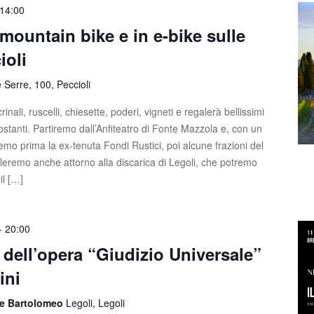
14:00
mountain bike e in e-bike sulle
ioli
e Serre, 100, Peccioli
rinali, ruscelli, chiesette, poderi, vigneti e regalerà bellissimi
ostanti. Partiremo dall’Anfiteatro di Fonte Mazzola e, con un
remo prima la ex-tenuta Fondi Rustici, poi alcune frazioni del
leremo anche attorno alla discarica di Legoli, che potremo
il […]
-
20:00
dell’opera “Giudizio Universale”
ini
o e Bartolomeo
Legoli, Legoli