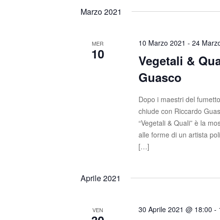
n
i
Marzo 2021
a
e
v
10 Marzo 2021
-
24 Marz
MER
e
10
Vegetali & Qua
.
Guasco
Dopo i maestri del fumetto 
chiude con Riccardo Guasco
“Vegetali & Quali” è la mos
alle forme di un artista p
[…]
Aprile 2021
30 Aprile 2021 @ 18:00
-
VEN