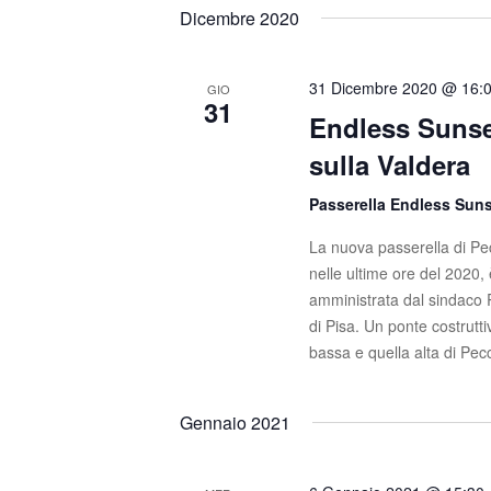
t
s
e
Dicembre 2020
c
l
i
i
e
R
P
z
31 Dicembre 2020 @ 16:
GIO
31
a
i
Endless Sunse
i
r
o
sulla Valdera
o
c
n
l
a
Passerella Endless Sun
e
a
l
C
a
La nuova passerella di Pec
r
h
d
nelle ultime ore del 2020,
c
i
a
amministrata dal sindaco R
a
t
di Pisa. Un ponte costrut
a
v
a
bassa e quella alta di Pec
e
e
.
.
v
Gennaio 2021
C
e
i
r