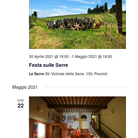
v
z
i
i
s
o
t
n
e
e
30 Aprile 2021 @ 18:00
-
1 Maggio 2021 @ 18:00
N
Festa sulle Serre
a
Le Serre
Str. Vicinale delle Serre, 100, Peccioli
v
Maggio 2021
i
SAB
g
22
a
z