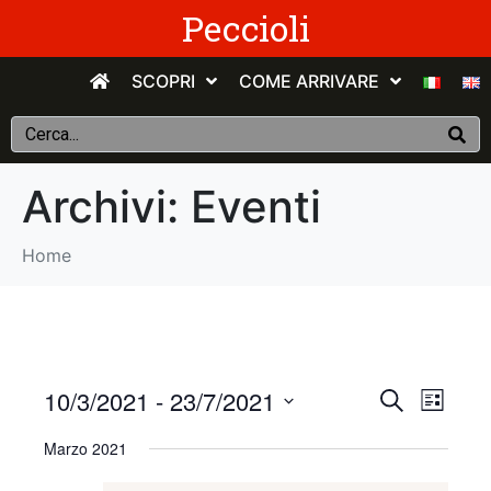
Peccioli
SCOPRI
COME ARRIVARE
Archivi:
Eventi
Home
E
E
10/3/2021
 - 
23/7/2021
C
E
e
v
S
l
v
r
Marzo 2021
e
e
c
e
n
e
l
a