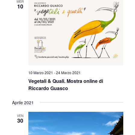
MER
c
n
e
10
n
o
z
t
t
i
o
o
i
V
n
a
R
i
l
s
i
a
t
d
c
a
e
10 Marzo 2021
-
24 Marzo 2021
e
t
Vegetali & Quali. Mostra online di
N
a
Riccardo Guasco
r
.
a
c
Aprile 2021
v
a
i
VEN
30
e
g
a