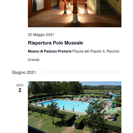
i
o
n
22 Maggio 2021
e
Riapertura Polo Museale
Museo di Palazzo Pretorio
Piazza del Popolo 5, Peccioli
Gratuito
Giugno 2021
MER
2