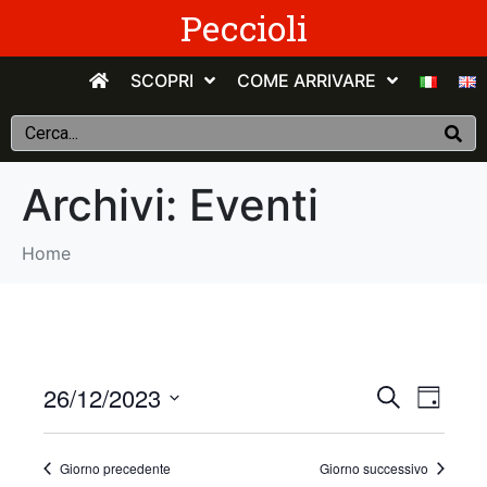
Peccioli
SCOPRI
COME ARRIVARE
Archivi:
Eventi
Home
E
E
26/12/2023
C
G
e
v
S
i
v
r
o
e
c
e
Giorno precedente
Giorno successivo
r
e
l
a