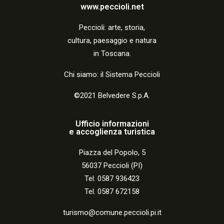
i
www.peccioli.net
o
Peccio
li:
arte, storia,
n
cultura, paesaggio e natura
in Toscana.
e
Chi siamo: il Sistema Peccioli
©2021 Belvedere S.p.A.
Ufficio informazioni
e accoglienza turistica
Piazza del Popolo, 5
56037 Peccioli (PI)
Tel. 0587 936423
Tel. 0587 672158
turismo@comune.peccioli.pi.it