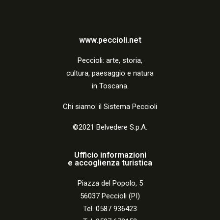
i
o
n
www.peccioli.net
e
Peccio
li:
arte, storia,
cultura, paesaggio e natura
in Toscana.
Chi siamo: il Sistema Peccioli
©2021 Belvedere S.p.A.
Ufficio informazioni
e accoglienza turistica
Piazza del Popolo, 5
56037 Peccioli (PI)
Tel. 0587 936423