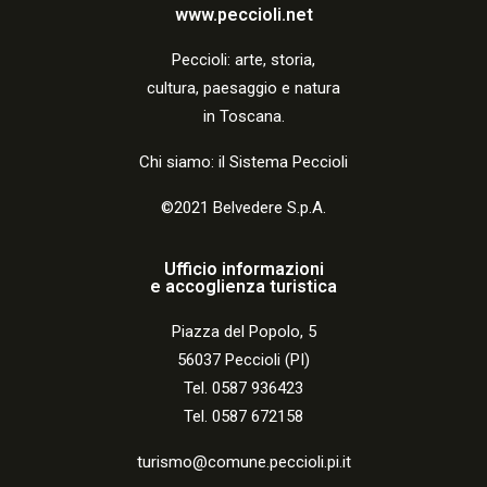
i
www.peccioli.net
o
Peccio
li:
arte, storia,
n
cultura, paesaggio e natura
in Toscana.
e
Chi siamo: il Sistema Peccioli
©2021 Belvedere S.p.A.
Ufficio informazioni
e accoglienza turistica
Piazza del Popolo, 5
56037 Peccioli (PI)
Tel. 0587 936423
Tel. 0587 672158
turismo@comune.peccioli.pi.it