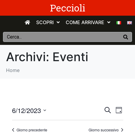
Peccioli
SCOPRI
COME ARRIVARE
Archivi:
Eventi
Home
E
E
6/12/2023
C
G
e
v
S
i
v
r
o
e
c
e
Giorno precedente
Giorno successivo
r
e
l
a