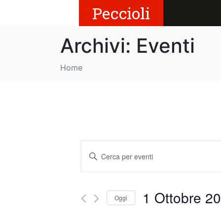
Peccioli
Archivi:
Eventi
Home
E
I
v
n
s
e
e
1 Ottobre 2
Oggi
r
n
i
S