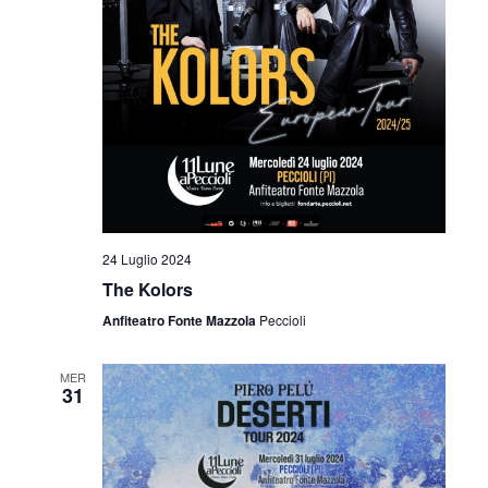
e
g
a
v
z
i
i
s
o
t
n
e
e
24 Luglio 2024
N
The Kolors
a
Anfiteatro Fonte Mazzola
Peccioli
v
MER
i
31
g
a