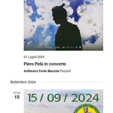
z
i
o
n
e
31 Luglio 2024
Piero Pelù in concerto
Anfiteatro Fonte Mazzola
Peccioli
Settembre 2024
DOM
15