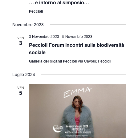
v
… e intorno al simposio…
z
i
Peccioli
i
s
Novembre 2023
o
t
3 Novembre 2023
-
5 Novembre 2023
n
VEN
3
Peccioli Forum Incontri sulla biodiversità
e
e
sociale
N
Galleria dei Giganti Peccioli
Via Cavour, Peccioli
a
Luglio 2024
v
VEN
5
i
g
a
z