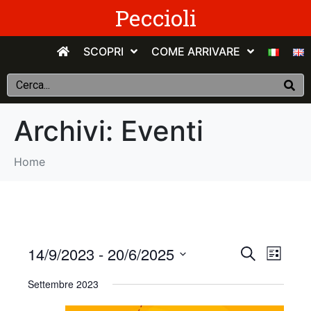
Peccioli
SCOPRI
COME ARRIVARE
Archivi:
Eventi
Home
E
E
14/9/2023
 - 
20/6/2025
C
E
e
v
S
l
v
r
Settembre 2023
e
e
c
e
n
e
l
a