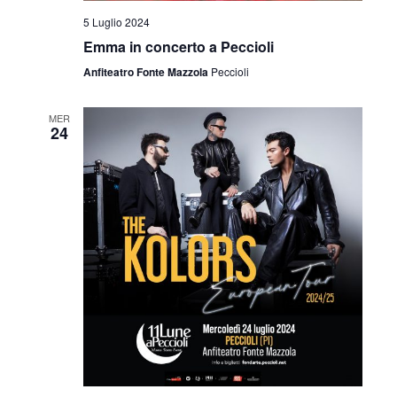
i
5 Luglio 2024
o
Emma in concerto a Peccioli
n
Anfiteatro Fonte Mazzola
Peccioli
e
MER
24