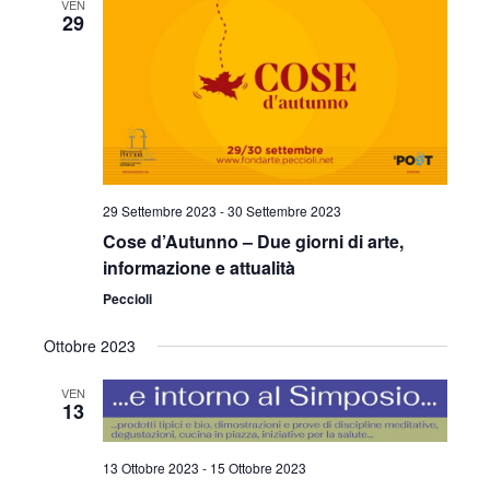
VEN
c
n
e
29
n
o
z
t
t
i
o
o
i
V
n
a
R
i
l
s
i
a
29 Settembre 2023
-
30 Settembre 2023
t
d
c
Cose d’Autunno – Due giorni di arte,
a
e
informazione e attualità
e
t
N
Peccioli
a
r
.
a
Ottobre 2023
c
v
VEN
a
i
13
e
g
13 Ottobre 2023
-
15 Ottobre 2023
a