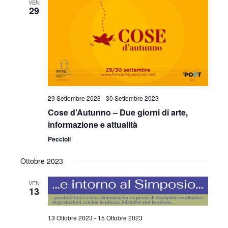
VEN
c
n
e
29
n
o
z
t
t
i
o
o
i
V
n
a
R
i
l
s
i
a
29 Settembre 2023
-
30 Settembre 2023
t
d
c
Cose d’Autunno – Due giorni di arte,
a
e
informazione e attualità
e
t
N
Peccioli
a
r
.
a
Ottobre 2023
c
v
VEN
a
i
13
e
g
13 Ottobre 2023
-
15 Ottobre 2023
a