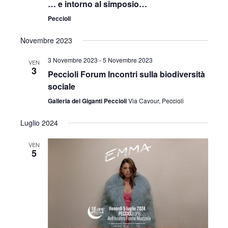
v
… e intorno al simposio…
z
i
Peccioli
i
s
Novembre 2023
o
t
3 Novembre 2023
-
5 Novembre 2023
n
VEN
3
Peccioli Forum Incontri sulla biodiversità
e
e
sociale
N
Galleria dei Giganti Peccioli
Via Cavour, Peccioli
a
Luglio 2024
v
VEN
5
i
g
a
z