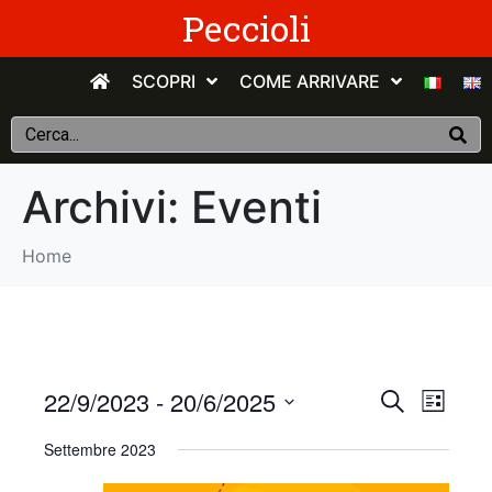
Peccioli
SCOPRI
COME ARRIVARE
Archivi:
Eventi
Home
E
E
22/9/2023
 - 
20/6/2025
C
E
e
v
S
l
v
r
Settembre 2023
e
e
c
e
n
e
l
a