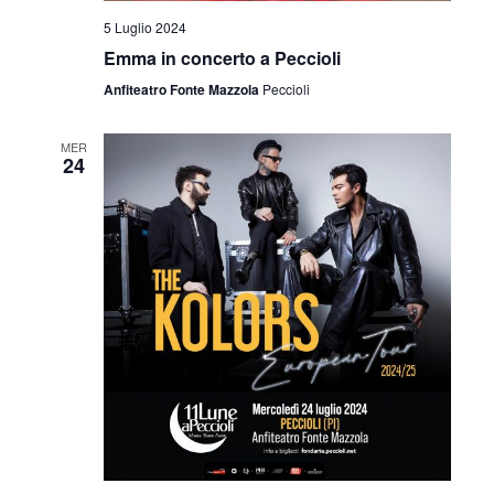
i
5 Luglio 2024
o
Emma in concerto a Peccioli
n
Anfiteatro Fonte Mazzola
Peccioli
e
MER
24