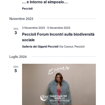
v
… e intorno al simposio…
z
i
Peccioli
i
s
Novembre 2023
o
t
3 Novembre 2023
-
5 Novembre 2023
n
VEN
3
Peccioli Forum Incontri sulla biodiversità
e
e
sociale
N
Galleria dei Giganti Peccioli
Via Cavour, Peccioli
a
Luglio 2024
v
VEN
5
i
g
a
z