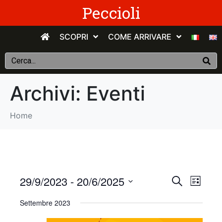
Peccioli
SCOPRI
COME ARRIVARE
Archivi:
Eventi
Home
E
E
29/9/2023
 - 
20/6/2025
C
E
e
v
S
l
v
r
Settembre 2023
e
e
c
e
n
e
l
a