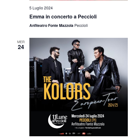
i
5 Luglio 2024
o
Emma in concerto a Peccioli
n
Anfiteatro Fonte Mazzola
Peccioli
e
MER
24