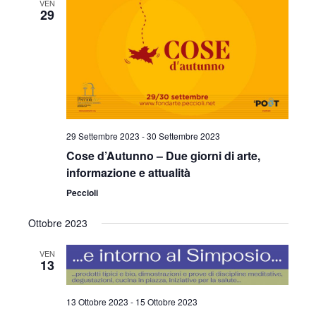
VEN
c
n
e
29
n
o
z
t
t
i
o
o
i
V
n
a
R
i
l
s
i
a
29 Settembre 2023
-
30 Settembre 2023
t
d
c
Cose d’Autunno – Due giorni di arte,
a
e
informazione e attualità
e
t
N
Peccioli
a
r
.
a
Ottobre 2023
c
v
VEN
a
i
13
e
g
13 Ottobre 2023
-
15 Ottobre 2023
a