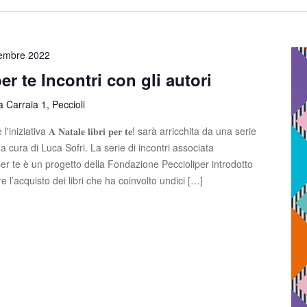
cembre 2022
per te Incontri con gli autori
a Carraia 1, Peccioli
iativa 𝐀 𝐍𝐚𝐭𝐚𝐥𝐞 𝐥𝐢𝐛𝐫𝐢 𝐩𝐞𝐫 𝐭𝐞! sarà arricchita da una serie
a cura di Luca Sofri. La serie di incontri associata
ri per te è un progetto della Fondazione Peccioliper introdotto
e l’acquisto dei libri che ha coinvolto undici […]