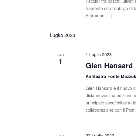
Peccioli tra boschi, uliveti
tramonto con l’obbligo di 
Entrambe […]
Luglio 2023
1 Luglio 2023
SAB
1
Glen Hansard
Anfiteatro Fonte Mazzo
Glen Hansard è il nuovo os
diciannovesima edizione d
principale voce/chitarra d
collaborazione con ll Post
22 Luglio 2023
SAB