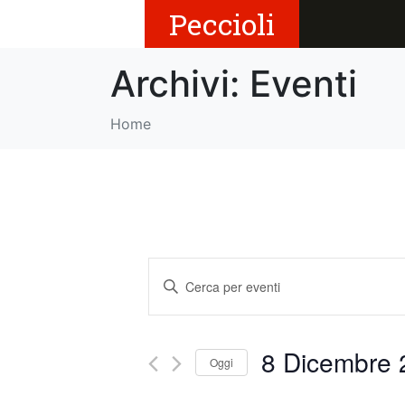
Peccioli
Archivi:
Eventi
Home
E
I
v
n
s
e
e
8 Dicembre 
Oggi
r
n
i
S