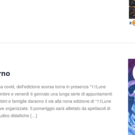
rno
a covid, dell'edizione scorsa torna in presenza "11Lune
embre e venerdì 6 gennaio una lunga serie di appuntamenti
bini e famiglie daranno il via alla nona edizione di “11Lune
ive organizzate. Il pomeriggio sarà allietato da spettacoli di
 ludico didattiche […]