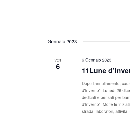
n
i
a
e
v
e
.
Gennaio 2023
6 Gennaio 2023
VEN
6
11Lune d’Inve
Dopo l'annullamento, caus
d'Inverno". Lunedì 26 dic
dedicati e pensati per bam
d’Inverno”. Molte le iniziat
strada, laboratori, attività