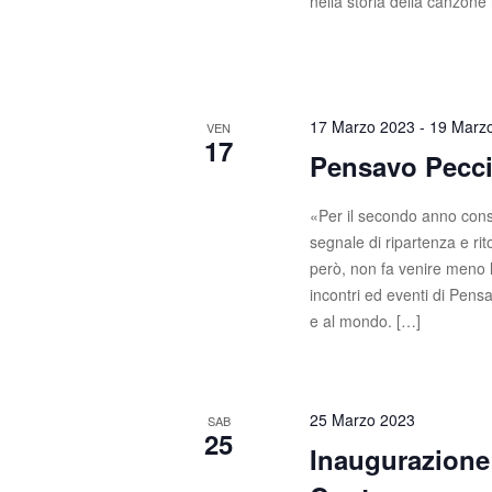
nella storia della canzone
17 Marzo 2023
-
19 Marz
VEN
17
Pensavo Pecci
«Per il secondo anno cons
segnale di ripartenza e ri
però, non fa venire meno la 
incontri ed eventi di Pen
e al mondo. […]
25 Marzo 2023
SAB
25
Inaugurazion