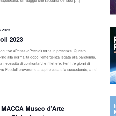
 napoletana, un viaggio che racconta dei suoi […]
o 2023
oli 2023
ecutivo #PensavoPeccioli torna in presenza. Questo
torno alla normalità dopo l'emergenza legata alla pandemia,
necessità di confrontarci e riflettere. Per i tre giorni di
savo Peccioli proveremo a capire cosa stia succedendo, a noi
e MACCA Museo d’Arte