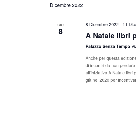
t
s
e
Dicembre 2022
c
l
i
i
e
R
P
z
8 Dicembre 2022
-
11 Di
GIO
8
a
i
A Natale libri 
i
r
o
o
c
n
Palazzo Senza Tempo
Vi
l
a
e
Anche per questa edizione l'iniz
a
l
di incontri da non perdere 
C
a
r
all’iniziativa A Natale lib
h
d
già nel 2020 per incentivar
c
i
a
a
t
a
v
a
e
e
.
.
v
C
e
i
r