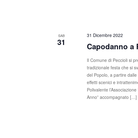
s
c
a
t
E
e
v
e
31 Dicembre 2022
SAB
N
31
n
Capodanno a P
t
a
i
Il Comune di Peccioli si p
v
p
tradizionale festa che si s
e
i
del Popolo, a partire dall
r
effetti scenici e intratte
g
P
Polivalente l’Associazione
a
a
Anno” accompagnato […]
r
z
o
l
i
a
C
o
h