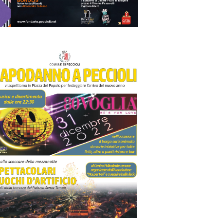
o
n
e