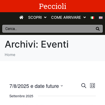
Peccioli
SCOPRI
COME ARRIVARE
Archivi:
Eventi
Home
E
E
7/8/2025 e date future
C
E
e
v
S
l
v
r
Settembre 2025
e
e
c
e
n
e
l
a