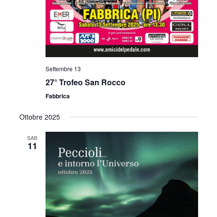
i
o
n
e
Settembre 13
27° Trofeo San Rocco
Fabbrica
Ottobre 2025
SAB
11