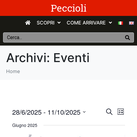
Peccioli
SCOPRI
COME ARRIVARE
Archivi:
Eventi
Home
E
E
28/6/2025
 - 
11/10/2025
C
E
e
v
S
l
v
r
Giugno 2025
e
e
c
e
n
e
l
a