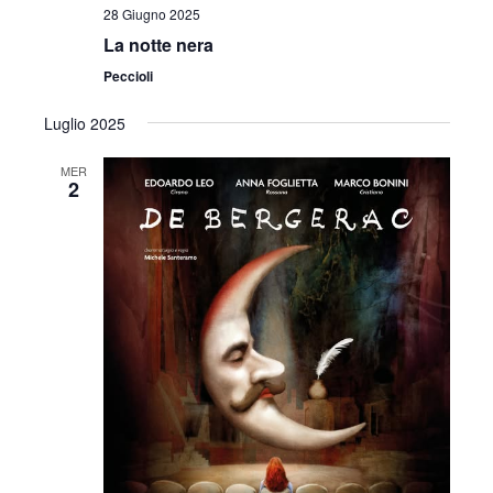
v
28 Giugno 2025
z
i
La notte nera
i
Peccioli
s
o
t
Luglio 2025
n
e
e
MER
2
N
a
v
i
g
a
z