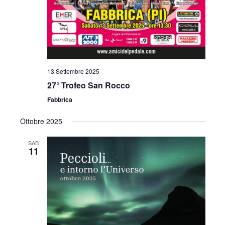
i
o
n
e
13 Settembre 2025
27° Trofeo San Rocco
Fabbrica
Ottobre 2025
SAB
11