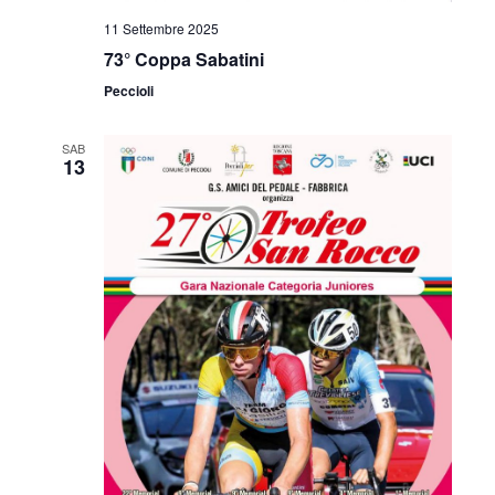
v
z
11 Settembre 2025
i
73° Coppa Sabatini
i
s
Peccioli
o
t
n
SAB
e
13
e
N
a
v
i
g
a
z