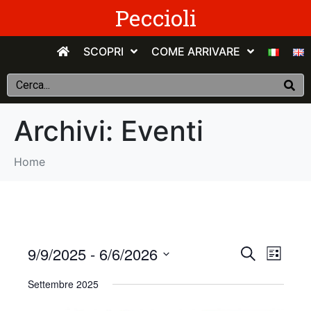
Peccioli
SCOPRI
COME ARRIVARE
Archivi:
Eventi
Home
E
E
9/9/2025
 - 
6/6/2026
C
E
e
v
S
l
v
r
Settembre 2025
e
e
c
e
n
e
l
a