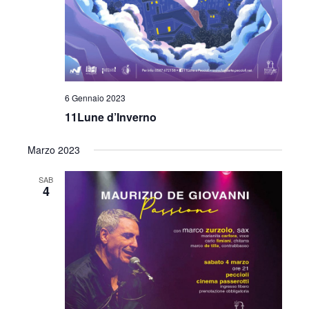
i
o
n
e
6 Gennaio 2023
11Lune d’Inverno
Marzo 2023
SAB
4