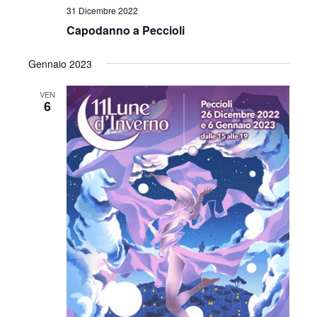
v
31 Dicembre 2022
z
i
Capodanno a Peccioli
i
s
Gennaio 2023
o
t
n
VEN
6
e
e
N
a
v
i
g
a
z