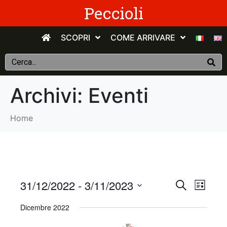
Peccioli
SCOPRI
COME ARRIVARE
Archivi:
Eventi
Home
E
E
31/12/2022
 - 
3/11/2023
C
E
e
v
S
l
v
r
Dicembre 2022
e
e
c
e
n
e
l
a