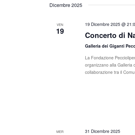
t
s
e
Dicembre 2025
c
l
i
i
e
R
P
z
19 Dicembre 2025 @ 21:
VEN
19
a
i
Concerto di Na
i
r
o
o
c
n
Galleria dei Giganti Pec
l
a
e
La Fondazione Peccioliper 
a
l
organizzano alla Galleria 
C
a
r
collaborazione tra il Comu
h
d
c
i
a
a
t
a
v
a
e
e
.
.
v
C
e
i
31 Dicembre 2025
r
MER