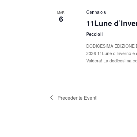
n
i
Gennaio 6
MAR
a
e
6
11Lune d’Inve
v
e
Peccioli
.
DODICESIMA EDIZIONE DI
2026 11Lune d’Inverno è di
Valdera! La dodicesima ed
Precedente
Eventi