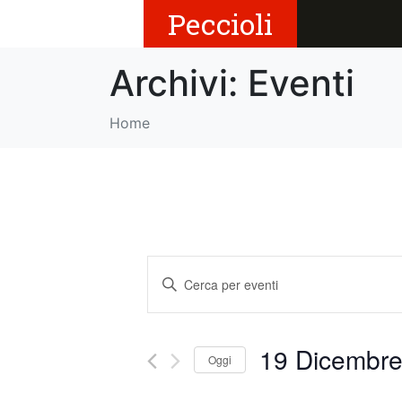
Peccioli
Archivi:
Eventi
Home
E
I
v
n
s
e
e
19 Dicembre 
Oggi
r
n
i
S