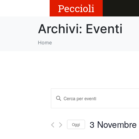
Peccioli
Archivi:
Eventi
Home
E
I
v
n
s
e
e
3 Novembre
Oggi
r
n
i
S