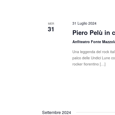
n
i
a
e
v
31 Luglio 2024
MER
e
31
.
Piero Pelù in 
Anfiteatro Fonte Mazzo
Una leggenda del rock itali
palco delle Undici Lune c
rocker fiorentino […]
Settembre 2024