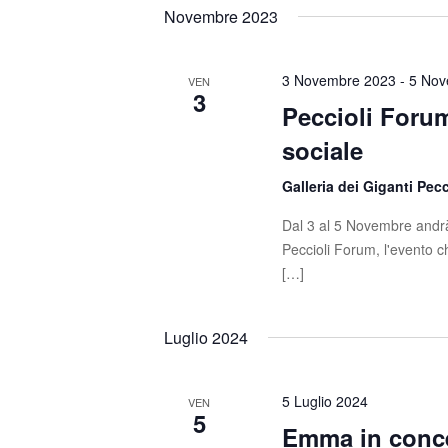
t
s
e
Novembre 2023
c
l
i
i
e
R
P
z
3 Novembre 2023
-
5 Nov
VEN
3
a
i
Peccioli Forum
i
r
o
sociale
o
c
n
l
a
Galleria dei Giganti Pec
e
a
l
C
a
Dal 3 al 5 Novembre andrà 
r
h
d
Peccioli Forum, l'evento ch
c
i
a
[…]
a
t
a
v
a
Luglio 2024
e
e
.
.
v
C
5 Luglio 2024
VEN
e
i
5
Emma in conce
r