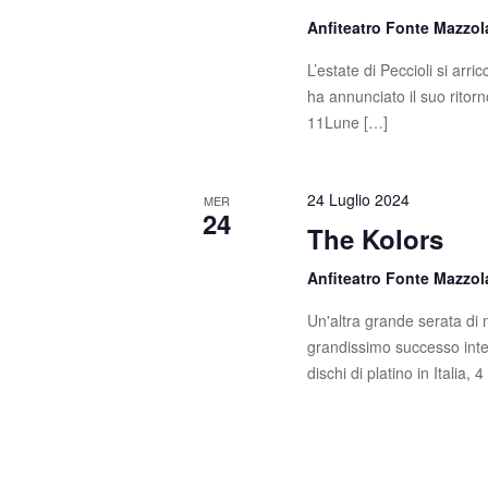
s
c
Anfiteatro Fonte Mazzo
a
t
E
L’estate di Peccioli si ar
e
v
ha annunciato il suo ritorn
e
11Lune […]
N
n
t
a
i
24 Luglio 2024
MER
v
24
p
The Kolors
e
i
r
Anfiteatro Fonte Mazzo
g
P
Un'altra grande serata di m
a
a
grandissimo successo inter
r
dischi di platino in Italia, 
z
o
l
i
a
C
o
h