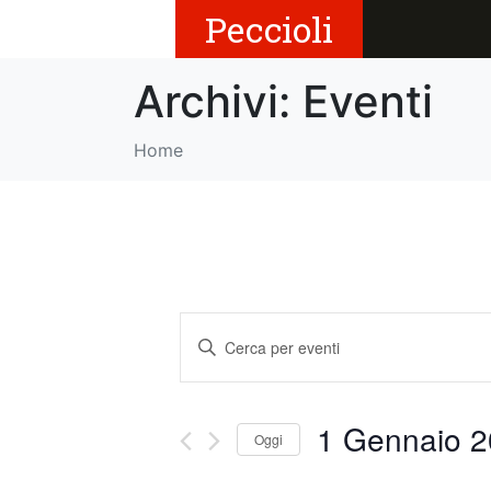
Peccioli
Archivi:
Eventi
Home
E
I
v
n
s
e
e
1 Gennaio 20
Oggi
r
n
i
S