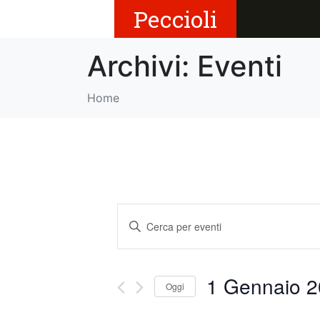
Peccioli
Archivi:
Eventi
Home
E
I
v
n
s
e
e
1 Gennaio 20
Oggi
r
n
i
S