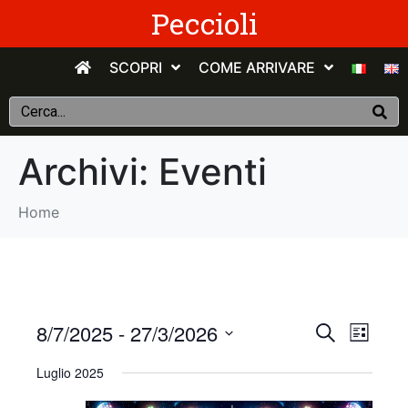
Peccioli
SCOPRI
COME ARRIVARE
Archivi:
Eventi
Home
E
E
8/7/2025
 - 
27/3/2026
C
E
e
v
S
l
v
r
Luglio 2025
e
e
c
e
n
e
l
a