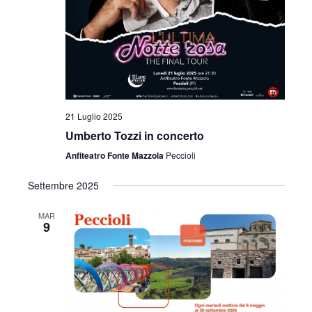
i
o
n
e
21 Luglio 2025
Umberto Tozzi in concerto
Anfiteatro Fonte Mazzola
Peccioli
Settembre 2025
MAR
9