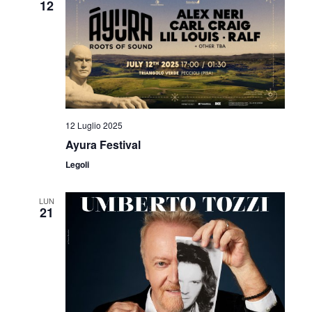
v
12
z
i
i
s
o
t
n
e
e
12 Luglio 2025
N
Ayura Festival
a
Legoli
v
LUN
i
21
g
a
z