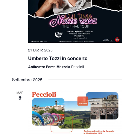
i
o
n
e
21 Luglio 2025
Umberto Tozzi in concerto
Anfiteatro Fonte Mazzola
Peccioli
Settembre 2025
MAR
9