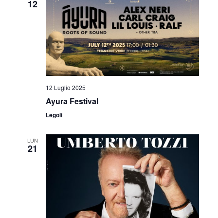
v
12
z
i
i
s
o
t
n
e
e
12 Luglio 2025
N
Ayura Festival
a
Legoli
v
LUN
i
21
g
a
z