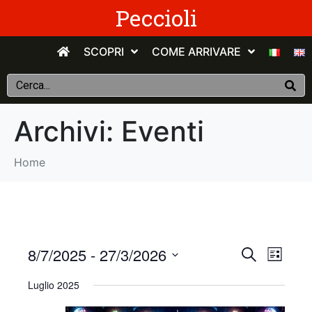
Peccioli
SCOPRI
COME ARRIVARE
Archivi:
Eventi
Home
E
E
8/7/2025
 - 
27/3/2026
C
E
e
v
S
l
v
r
Luglio 2025
e
e
c
e
n
e
l
a