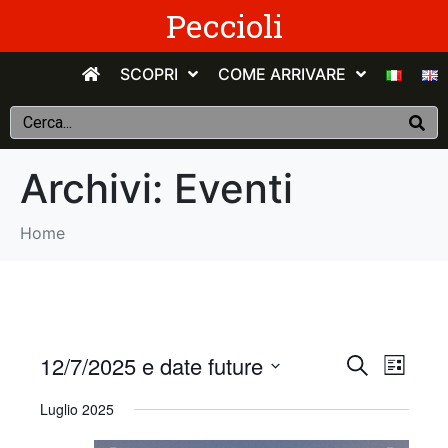
Peccioli
SCOPRI
COME ARRIVARE
Archivi:
Eventi
Home
E
E
12/7/2025 e date future
C
E
e
v
S
l
v
r
Luglio 2025
e
e
c
e
n
e
l
a