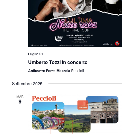
v
z
i
i
s
o
t
n
e
e
Luglio 21
N
Umberto Tozzi in concerto
a
Anfiteatro Fonte Mazzola
Peccioli
v
Settembre 2025
i
MAR
9
g
a
z