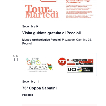
i
o
n
Settembre 9
e
Visita guidata gratuita di Peccioli
Museo Archeologico Peccioli
Piazza del Carmine 33,
Peccioli
GIO
11
Settembre 11
73° Coppa Sabatini
Peccioli