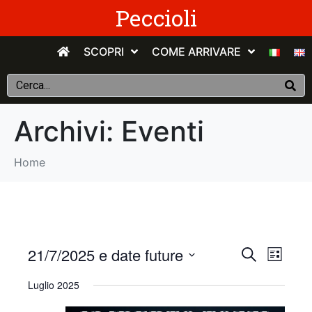
Peccioli
SCOPRI
COME ARRIVARE
Archivi:
Eventi
Home
E
E
21/7/2025 e date future
C
E
e
v
S
l
v
r
Luglio 2025
e
e
c
e
n
e
l
a