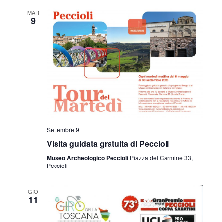
v
z
MAR
i
9
i
s
o
t
n
e
e
N
a
v
Settembre 9
Visita guidata gratuita di Peccioli
i
Museo Archeologico Peccioli
Piazza del Carmine 33,
Peccioli
g
a
GIO
11
z