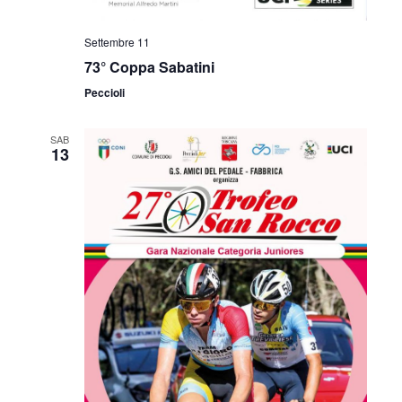
i
o
Settembre 11
73° Coppa Sabatini
n
Peccioli
e
SAB
13