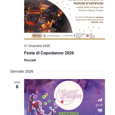
i
o
n
e
31 Dicembre 2025
Festa di Capodanno 2026
Peccioli
Gennaio 2026
MAR
6