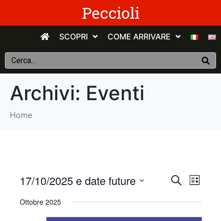
Peccioli
SCOPRI
COME ARRIVARE
Archivi:
Eventi
Home
E
E
17/10/2025 e date future
C
E
e
v
S
l
v
r
Ottobre 2025
e
e
c
e
n
e
l
a