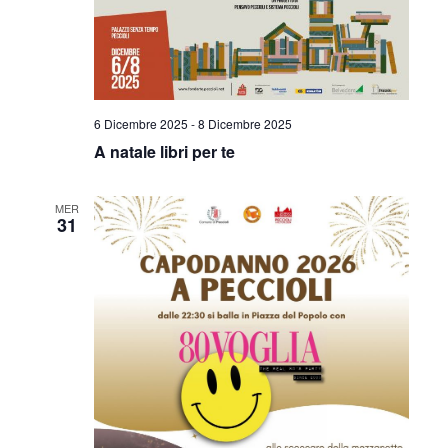
v
z
i
i
s
o
t
n
6 Dicembre 2025
-
8 Dicembre 2025
e
A natale libri per te
e
N
MER
31
a
v
i
g
a
z