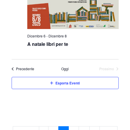
v
z
i
i
s
o
t
n
Dicembre 6
-
Dicembre 8
e
A natale libri per te
e
N
a
Eventi
Precedente
Oggi
Prossimo
Eventi
v
Esporta Eventi
i
g
a
z