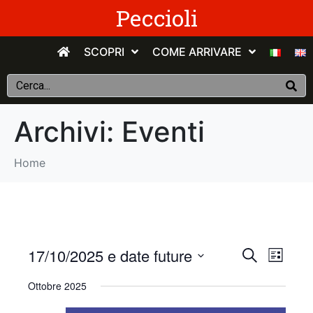
Peccioli
SCOPRI
COME ARRIVARE
Archivi:
Eventi
Home
E
E
17/10/2025 e date future
C
E
e
v
S
l
v
r
Ottobre 2025
e
e
c
e
n
e
l
a