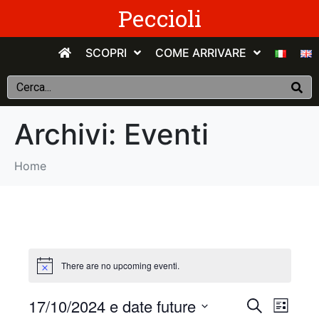
Peccioli
SCOPRI
COME ARRIVARE
Archivi:
Eventi
Home
There are no upcoming eventi.
E
E
17/10/2024 e date future
C
E