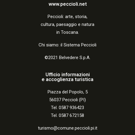
a
www.peccioli.net
z
Peccio
li:
arte, storia,
i
cultura, paesaggio e natura
o
in Toscana.
n
Chi siamo: il Sistema Peccioli
e
©2021 Belvedere S.p.A.
Ufficio informazioni
e accoglienza turistica
Piazza del Popolo, 5
56037 Peccioli (PI)
Tel. 0587 936423
Tel. 0587 672158
turismo@comune.peccioli.pi.it