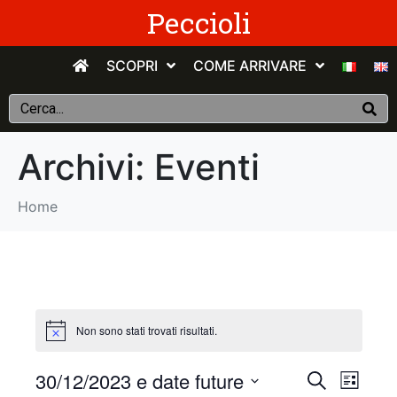
Peccioli
SCOPRI
COME ARRIVARE
Archivi:
Eventi
Home
Non sono stati trovati risultati.
E
E
30/12/2023 e date future
C
E