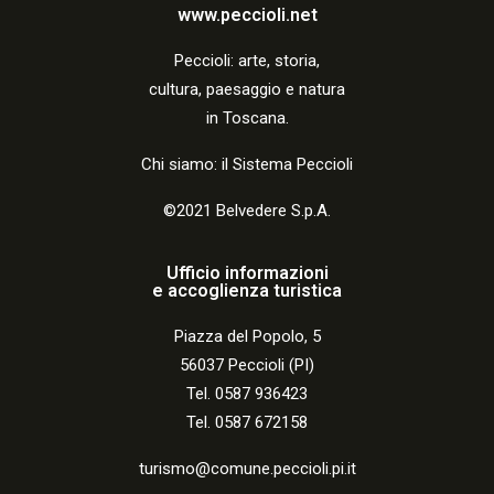
a
www.peccioli.net
z
Peccio
li:
arte, storia,
i
cultura, paesaggio e natura
o
in Toscana.
n
Chi siamo: il Sistema Peccioli
e
©2021 Belvedere S.p.A.
Ufficio informazioni
e accoglienza turistica
Piazza del Popolo, 5
56037 Peccioli (PI)
Tel. 0587 936423
Tel. 0587 672158
turismo@comune.peccioli.pi.it