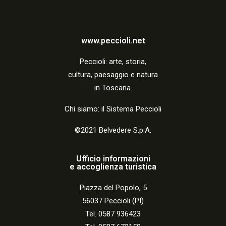
a
z
i
www.peccioli.net
o
Peccio
li:
arte, storia,
n
cultura, paesaggio e natura
in Toscana.
e
Chi siamo: il Sistema Peccioli
©2021 Belvedere S.p.A.
Ufficio informazioni
e accoglienza turistica
Piazza del Popolo, 5
56037 Peccioli (PI)
Tel. 0587 936423