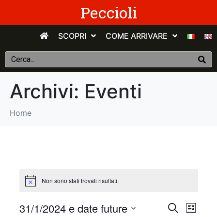
Peccioli
SCOPRI
COME ARRIVARE
Archivi:
Eventi
Home
Non sono stati trovati risultati.
E
E
31/1/2024 e date future
C
E