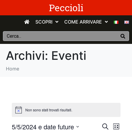
Peccioli
SCOPRI
COME ARRIVARE
Archivi:
Eventi
Home
Non sono stati trovati risultati.
E
E
5/5/2024 e date future
C
E