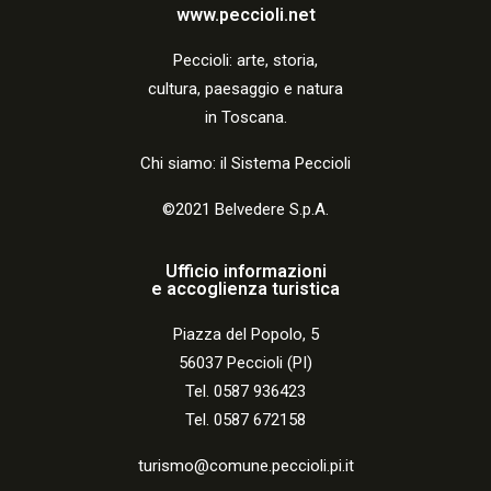
a
www.peccioli.net
z
Peccio
li:
arte, storia,
i
cultura, paesaggio e natura
o
in Toscana.
n
Chi siamo: il Sistema Peccioli
e
©2021 Belvedere S.p.A.
Ufficio informazioni
e accoglienza turistica
Piazza del Popolo, 5
56037 Peccioli (PI)
Tel. 0587 936423
Tel. 0587 672158
turismo@comune.peccioli.pi.it