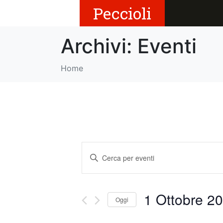
Peccioli
Archivi:
Eventi
Home
E
I
v
n
s
e
e
1 Ottobre 20
Oggi
r
n
i
S