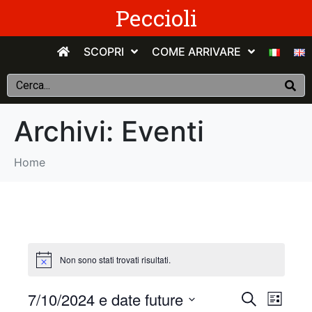
Peccioli
SCOPRI
COME ARRIVARE
Archivi:
Eventi
Home
Non sono stati trovati risultati.
E
E
7/10/2024 e date future
C
E