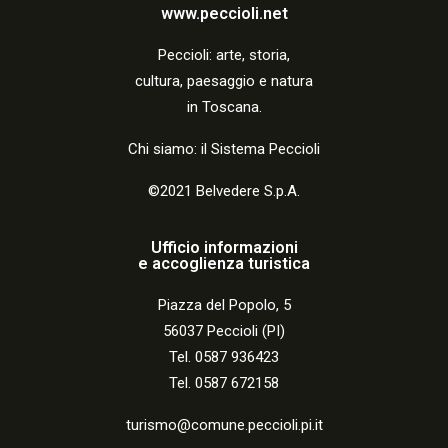
a
www.peccioli.net
z
Peccio
li:
arte, storia,
i
cultura, paesaggio e natura
o
in Toscana.
n
Chi siamo: il Sistema Peccioli
e
©2021 Belvedere S.p.A.
Ufficio informazioni
e accoglienza turistica
Piazza del Popolo, 5
56037 Peccioli (PI)
Tel. 0587 936423
Tel. 0587 672158
turismo@comune.peccioli.pi.it