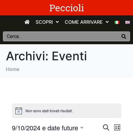
Peccioli
SCOPRI
COME ARRIVARE
Archivi:
Eventi
Home
Non sono stati trovati risultati.
E
E
9/10/2024 e date future
C
E