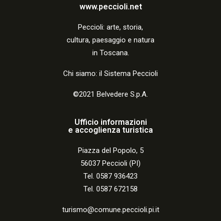
a
www.peccioli.net
z
Peccio
li:
arte, storia,
i
cultura, paesaggio e natura
o
in Toscana.
n
Chi siamo: il Sistema Peccioli
e
©2021 Belvedere S.p.A.
Ufficio informazioni
e accoglienza turistica
Piazza del Popolo, 5
56037 Peccioli (PI)
Tel. 0587 936423
Tel. 0587 672158
turismo@comune.peccioli.pi.it