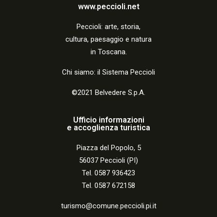
a
www.peccioli.net
z
Peccio
li:
arte, storia,
i
cultura, paesaggio e natura
o
in Toscana.
n
Chi siamo: il Sistema Peccioli
e
©2021 Belvedere S.p.A.
Ufficio informazioni
e accoglienza turistica
Piazza del Popolo, 5
56037 Peccioli (PI)
Tel. 0587 936423
Tel. 0587 672158
turismo@comune.peccioli.pi.it