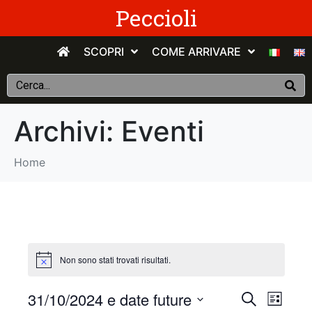
Peccioli
SCOPRI
COME ARRIVARE
Archivi:
Eventi
Home
Non sono stati trovati risultati.
E
E
31/10/2024 e date future
C
E