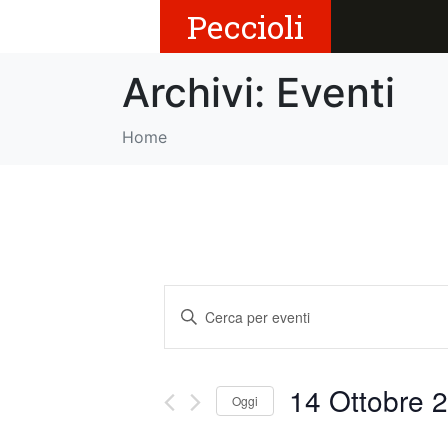
Peccioli
Archivi:
Eventi
Home
E
I
v
n
s
e
e
14 Ottobre 2
Oggi
r
n
i
S