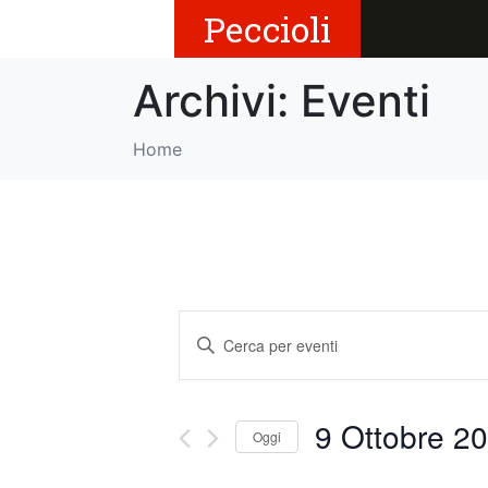
Peccioli
Archivi:
Eventi
Home
E
I
v
n
s
e
e
9 Ottobre 20
Oggi
r
n
i
S