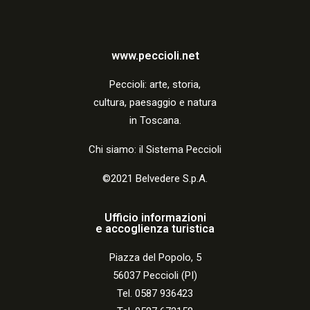
a
z
i
www.peccioli.net
o
Peccio
li:
arte, storia,
n
cultura, paesaggio e natura
in Toscana.
e
Chi siamo: il Sistema Peccioli
©2021 Belvedere S.p.A.
Ufficio informazioni
e accoglienza turistica
Piazza del Popolo, 5
56037 Peccioli (PI)
Tel. 0587 936423