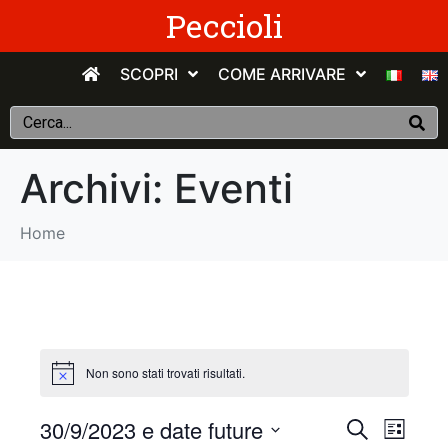
Peccioli
SCOPRI
COME ARRIVARE
Archivi:
Eventi
Home
Non sono stati trovati risultati.
E
E
30/9/2023 e date future
C
E