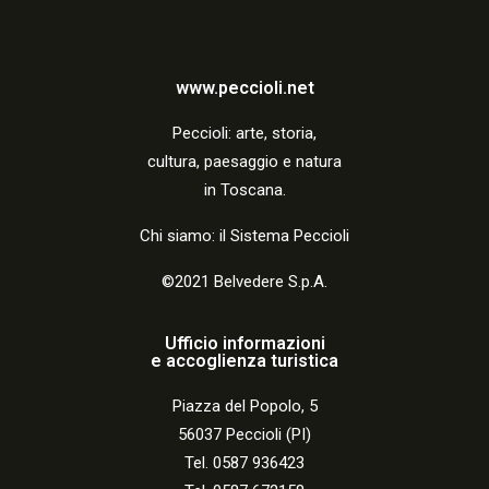
a
z
i
www.peccioli.net
o
Peccio
li:
arte, storia,
n
cultura, paesaggio e natura
in Toscana.
e
Chi siamo: il Sistema Peccioli
©2021 Belvedere S.p.A.
Ufficio informazioni
e accoglienza turistica
Piazza del Popolo, 5
56037 Peccioli (PI)
Tel. 0587 936423