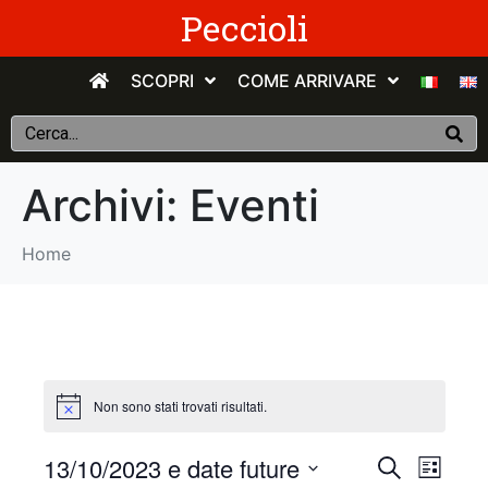
Peccioli
SCOPRI
COME ARRIVARE
Archivi:
Eventi
Home
Non sono stati trovati risultati.
E
E
13/10/2023 e date future
C
E