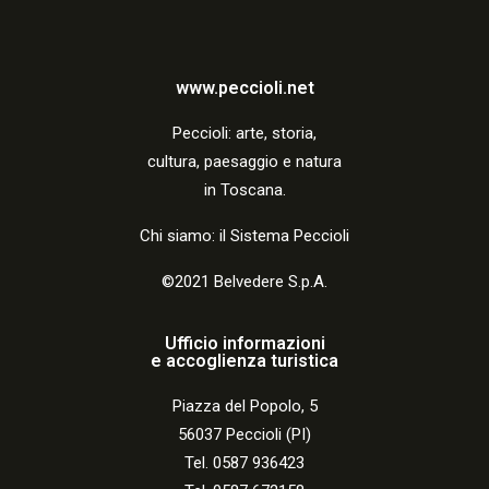
a
z
i
www.peccioli.net
o
Peccio
li:
arte, storia,
n
cultura, paesaggio e natura
in Toscana.
e
Chi siamo: il Sistema Peccioli
©2021 Belvedere S.p.A.
Ufficio informazioni
e accoglienza turistica
Piazza del Popolo, 5
56037 Peccioli (PI)
Tel. 0587 936423