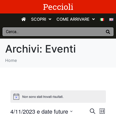
Peccioli
SCOPRI
COME ARRIVARE
Archivi:
Eventi
Home
Non sono stati trovati risultati.
E
E
4/11/2023 e date future
C
E