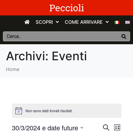
Peccioli
SCOPRI
COME ARRIVARE
Archivi:
Eventi
Home
Non sono stati trovati risultati.
E
E
30/3/2024 e date future
C
E