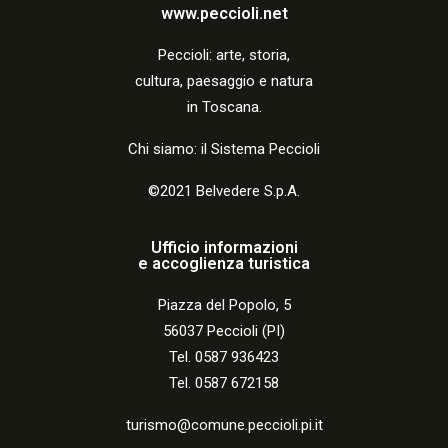
a
www.peccioli.net
z
Peccio
li:
arte, storia,
i
cultura, paesaggio e natura
o
in Toscana.
n
Chi siamo: il Sistema Peccioli
e
©2021 Belvedere S.p.A.
Ufficio informazioni
e accoglienza turistica
Piazza del Popolo, 5
56037 Peccioli (PI)
Tel. 0587 936423
Tel. 0587 672158
turismo@comune.peccioli.pi.it