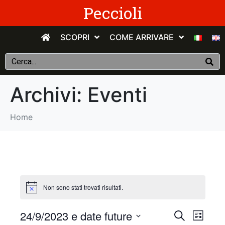
Peccioli
SCOPRI
COME ARRIVARE
Archivi:
Eventi
Home
Non sono stati trovati risultati.
E
E
24/9/2023 e date future
C
E