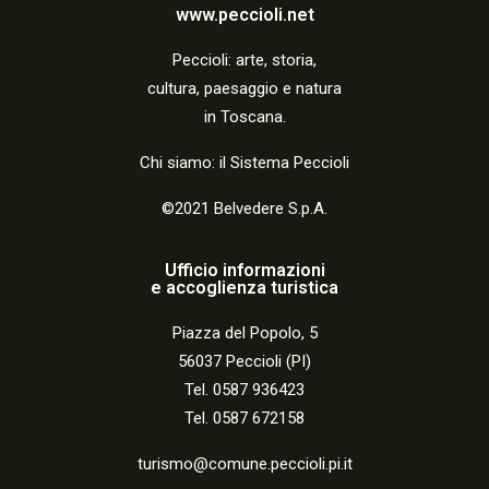
a
www.peccioli.net
z
Peccio
li:
arte, storia,
i
cultura, paesaggio e natura
o
in Toscana.
n
Chi siamo: il Sistema Peccioli
e
©2021 Belvedere S.p.A.
Ufficio informazioni
e accoglienza turistica
Piazza del Popolo, 5
56037 Peccioli (PI)
Tel. 0587 936423
Tel. 0587 672158
turismo@comune.peccioli.pi.it