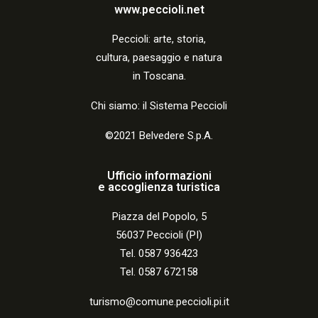
a
www.peccioli.net
z
Peccio
li:
arte, storia,
i
cultura, paesaggio e natura
o
in Toscana.
n
Chi siamo: il Sistema Peccioli
e
©2021 Belvedere S.p.A.
Ufficio informazioni
e accoglienza turistica
Piazza del Popolo, 5
56037 Peccioli (PI)
Tel. 0587 936423
Tel. 0587 672158
turismo@comune.peccioli.pi.it