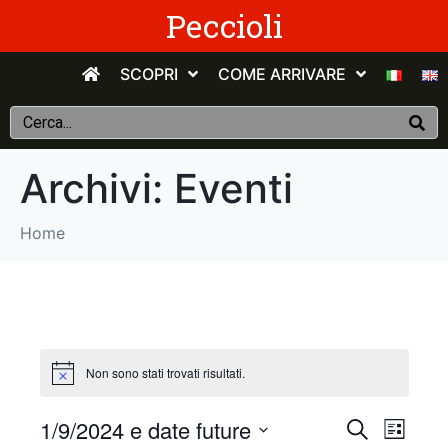
Peccioli
SCOPRI
COME ARRIVARE
Archivi:
Eventi
Home
Non sono stati trovati risultati.
E
E
1/9/2024 e date future
C
E