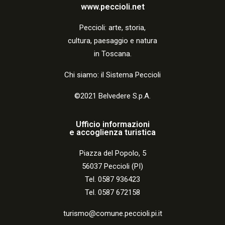
a
www.peccioli.net
z
Peccio
li:
arte, storia,
i
cultura, paesaggio e natura
o
in Toscana.
n
Chi siamo: il Sistema Peccioli
e
©2021 Belvedere S.p.A.
Ufficio informazioni
e accoglienza turistica
Piazza del Popolo, 5
56037 Peccioli (PI)
Tel. 0587 936423
Tel. 0587 672158
turismo@comune.peccioli.pi.it