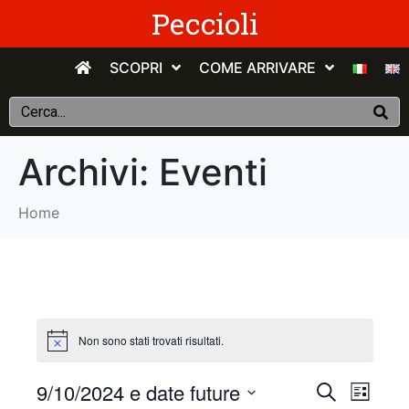
Peccioli
SCOPRI
COME ARRIVARE
Archivi:
Eventi
Home
Non sono stati trovati risultati.
E
E
9/10/2024 e date future
C
E