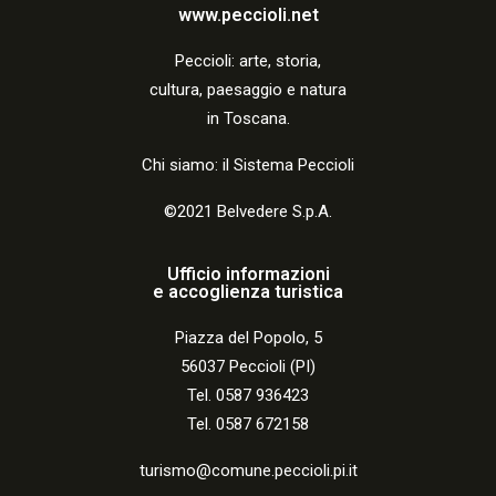
a
www.peccioli.net
z
Peccio
li:
arte, storia,
i
cultura, paesaggio e natura
o
in Toscana.
n
Chi siamo: il Sistema Peccioli
e
©2021 Belvedere S.p.A.
Ufficio informazioni
e accoglienza turistica
Piazza del Popolo, 5
56037 Peccioli (PI)
Tel. 0587 936423
Tel. 0587 672158
turismo@comune.peccioli.pi.it