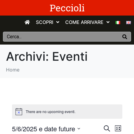
Peccioli
SCOPRI
COME ARRIVARE
Archivi:
Eventi
Home
There are no upcoming eventi.
E
E
5/6/2025 e date future
C
E