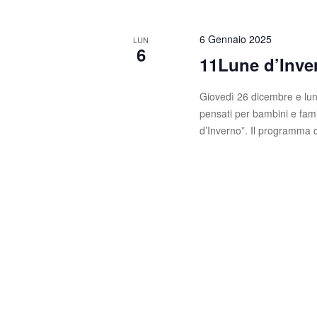
z
o
l
i
a
6 Gennaio 2025
LUN
6
C
o
11Lune d’Inve
h
n
i
Giovedì 26 dicembre e lun
a
e
pensati per bambini e fami
v
d’Inverno”. Il programma 
e
.