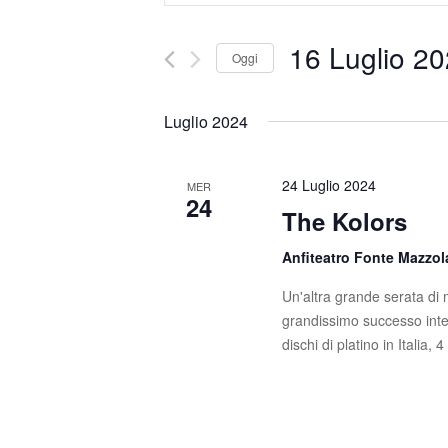
s
e
e
16 Luglio 20
Oggi
r
n
i
S
t
s
e
Luglio 2024
c
l
i
i
e
R
P
z
24 Luglio 2024
MER
24
a
i
The Kolors
i
r
o
o
c
n
Anfiteatro Fonte Mazzo
l
a
e
Un'altra grande serata di m
a
l
grandissimo successo inter
C
a
r
dischi di platino in Italia, 
h
d
c
i
a
a
t
a
v
a
e