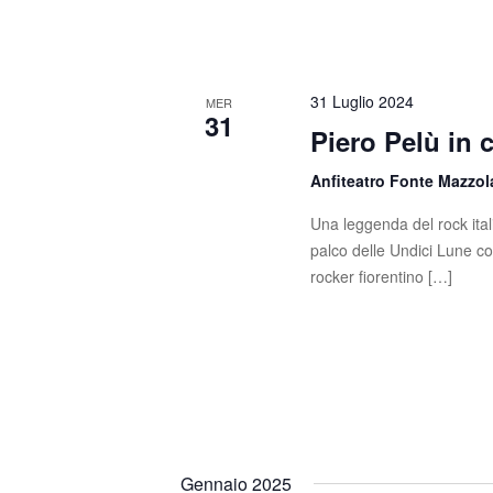
e
.
.
v
C
e
i
31 Luglio 2024
r
MER
31
s
c
Piero Pelù in 
a
t
Anfiteatro Fonte Mazzo
E
e
v
Una leggenda del rock itali
e
N
palco delle Undici Lune c
n
rocker fiorentino […]
t
a
i
v
p
e
i
r
g
P
a
a
r
Gennaio 2025