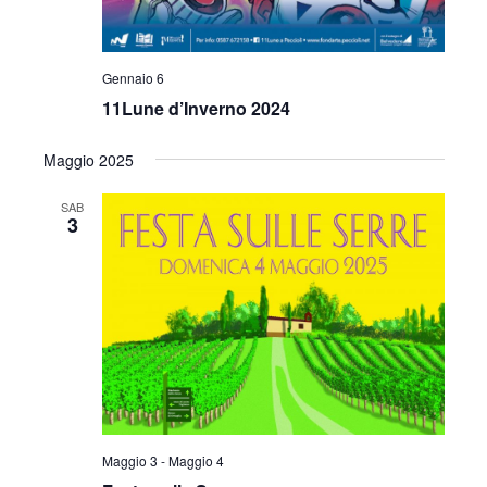
e
g
a
v
Gennaio 6
z
i
11Lune d’Inverno 2024
i
s
Maggio 2025
o
t
n
SAB
3
e
e
N
a
v
i
g
Maggio 3
-
Maggio 4
a