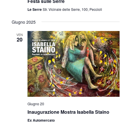
Festa sulle Serre
z
Le Serre
Str. Vicinale delle Serre, 100, Peccioli
i
Giugno 2025
o
VEN
20
n
e
Giugno 20
Inaugurazione Mostra Isabella Staino
Ex Automercato