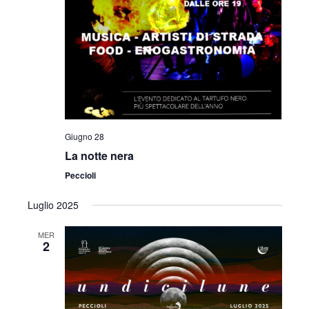
z
i
o
n
e
Giugno 28
La notte nera
Peccioli
Luglio 2025
MER
2