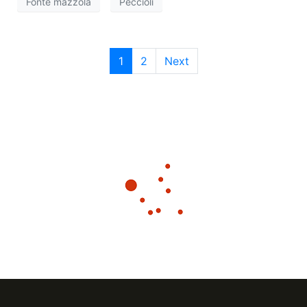
Fonte mazzola
Peccioli
1
2
Next