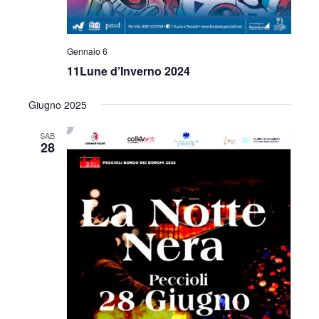
e
g
a
v
Gennaio 6
z
i
11Lune d’Inverno 2024
i
s
Giugno 2025
o
t
n
SAB
28
e
e
N
a
v
i
g
a