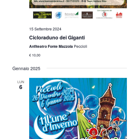
z
i
15 Settembre 2024
o
Cicloraduno dei Giganti
n
Anfiteatro Fonte Mazzola
Peccioli
e
€ 10,00
Gennaio 2025
LUN
6