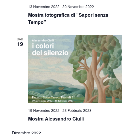
v
13 Novembre 2022
-
30 Novembre 2022
z
i
Mostra fotografica di “Sapori senza
i
s
Tempo”
o
t
n
SAB
19
e
e
N
a
v
i
g
19 Novembre 2022
-
23 Febbraio 2023
a
Mostra Alessandro Ciulli
z
Dicembre 2022