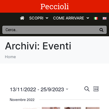
Peccioli
SCOPRI
COME ARRIVARE
Archivi:
Eventi
Home
E
E
13/11/2022
 - 
25/9/2023
C
E
e
v
S
l
v
r
Novembre 2022
e
e
c
e
n
e
l
a