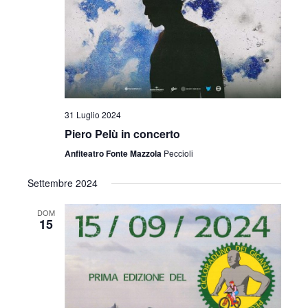
i
o
n
e
31 Luglio 2024
Piero Pelù in concerto
Anfiteatro Fonte Mazzola
Peccioli
Settembre 2024
DOM
15