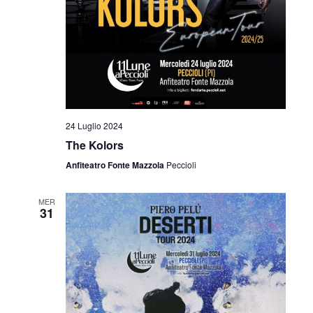
v
z
i
i
s
o
t
n
e
e
24 Luglio 2024
N
The Kolors
a
Anfiteatro Fonte Mazzola
Peccioli
v
MER
i
31
g
a
z