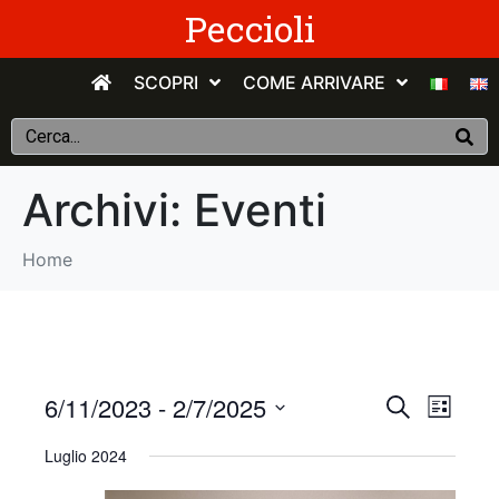
Peccioli
SCOPRI
COME ARRIVARE
Archivi:
Eventi
Home
E
E
6/11/2023
 - 
2/7/2025
C
E
e
v
S
l
v
r
Luglio 2024
e
e
c
e
n
e
l
a